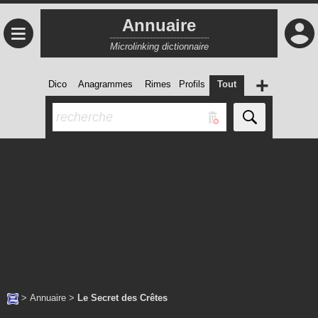
Annuaire
≡
Microlinking dictionnaire
+
Dico
Anagrammes
Rimes
Profils
Tout
>
Annuaire
>
Le Secret des Crêtes