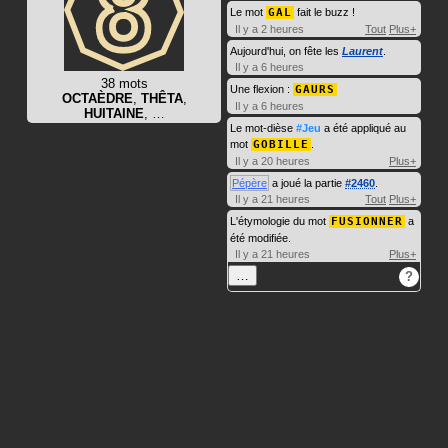
Le mot
GAL
fait le buzz !
Il y a 2 heures
Tout
Plus+
Aujourd'hui, on fête les
Laurent
.
Il y a 6 heures
38 mots
Une flexion :
GAURS
OCTAÈDRE
,
THÊTA
,
Il y a 6 heures
HUITAINE
, …
Le mot-dièse
#Jeu
a été appliqué au
mot
GOBILLE
.
Il y a 20 heures
Plus+
Pépère
a joué la partie
#2460
.
Il y a 21 heures
Tout
Plus+
L'étymologie du mot
FUSIONNER
a
été modifiée.
Il y a 21 heures
Plus+
…
?