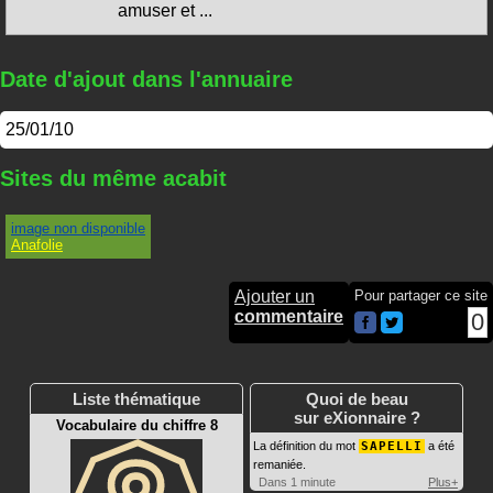
amuser et ...
Date d'ajout dans l'annuaire
25/01/10
Sites du même acabit
image non disponible
Anafolie
Ajouter un
Pour partager ce site
commentaire
0
Liste thématique
Quoi de beau
sur eXionnaire ?
Vocabulaire du chiffre 8
La définition du mot
SAPELLI
a été
remaniée.
Dans 1 minute
Plus+